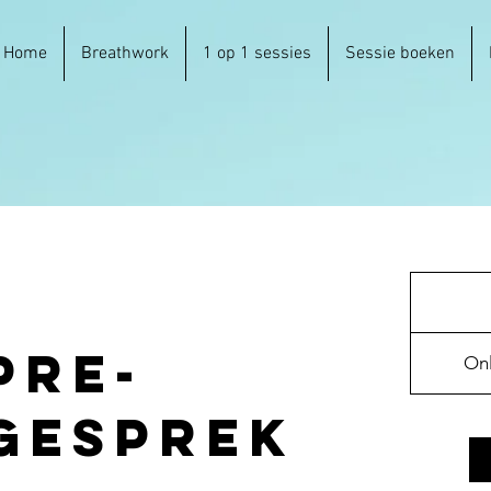
Home
Breathwork
1 op 1 sessies
Sessie boeken
pre-
Onl
 gesprek