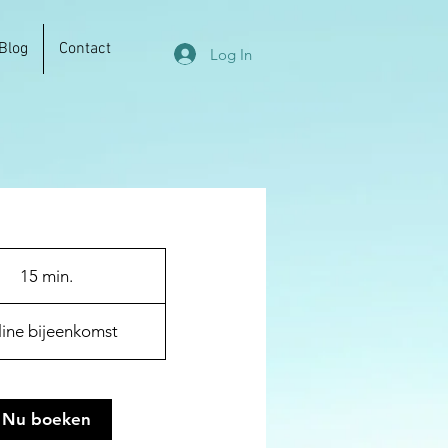
Blog
Contact
Log In
15 min.
1
5
m
ine bijeenkomst
i
n
.
Nu boeken