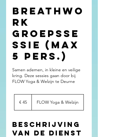
Breathwo
rk
groepsse
ssie (max
5 pers.)
Samen ademen, in kleine en veilige
kring. Deze sessies gaan door bij
FLOW Yoga & Welzijn te Deurne
45
euro
€ 45
FLOW Yoga & Welzijn
Beschrijving
van de dienst