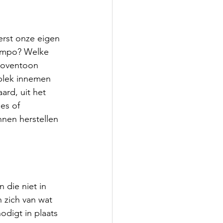
erst onze eigen 
tempo? Welke 
 boventoon 
 plek innemen 
ard, uit het 
es of 
nen herstellen 
 die niet in 
 zich van wat 
odigt in plaats 