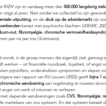
het RIZIV zijn er vandaag meer dan 
500.000 langdurig zie
fer stijgt al jaren. Niet omdat we collectief lui zijn gewor
ntale uitputting
, en de 
druk op de arbeidsmarkt
 zijn t
 werkenden
 kampt met psychische klachten (
IDEWE, 202
burn-out
, 
fibromyalgie
, 
chronische vermoeidheidssynd
men jaar na jaar toe (
Sciensano
).
wordt, is de groep mensen die eigenlijk ziek 
genoeg
 i
jft werken – uit financiële noodzaak, loyaliteit, of angst v
likken pijnstillers, onderdrukken symptomen en slepen zic
 Volgens een rapport van KU Leuven (2022) geeft 
bijna 1 o
chronische aandoening
 aan regelmatig te moeten door
t angst om werk of inkomen te verliezen.
 met slepende aandoeningen zoals 
CVS
, 
fibromyalgie
, 
r
tille martelaars van ons systeem. En dat systeem betaalt 