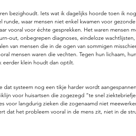
jaren bezighoudt. Iets wat ik dagelijks hoorde toen ik nog
l runde, waar mensen niet enkel kwamen voor gezonde
aar vooral voor échte gesprekken. Het waren mensen me
burn-out, onbegrepen diagnoses, eindeloze wachtlijsten,
len van mensen die in de ogen van sommigen misschien
vooral mensen waren die vechten. Tegen hun lichaam, hun
 eerder klein houdt dan optilt.
oe dat systeem nog een tikje harder wordt aangespannen
liklijn voor huisartsen die zogezegd “te snel ziektebriefje
ties voor langdurig zieken die zogenaamd niet meewerke
rt dat het probleem vooral in de mens zit, niet in de str