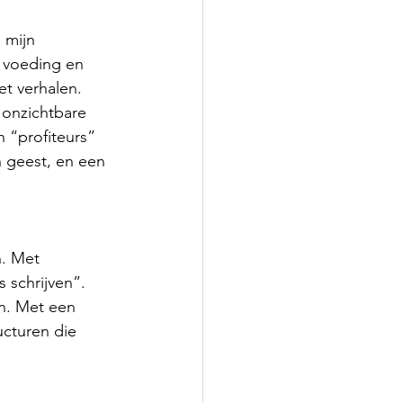
 mijn 
 voeding en 
t verhalen. 
 onzichtbare 
 “profiteurs” 
 geest, en een 
. Met 
s schrijven”. 
n. Met een 
ucturen die 