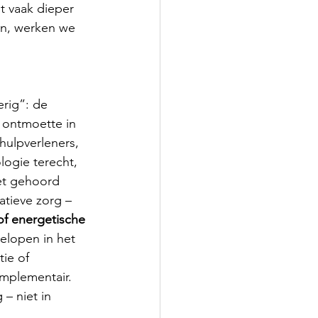
gt vaak dieper 
en, werken we 
rig”: de 
 ontmoette in 
hulpverleners, 
ogie terecht, 
et gehoord 
tieve zorg – 
of energetische 
elopen in het 
ie of 
mplementair. 
– niet in 