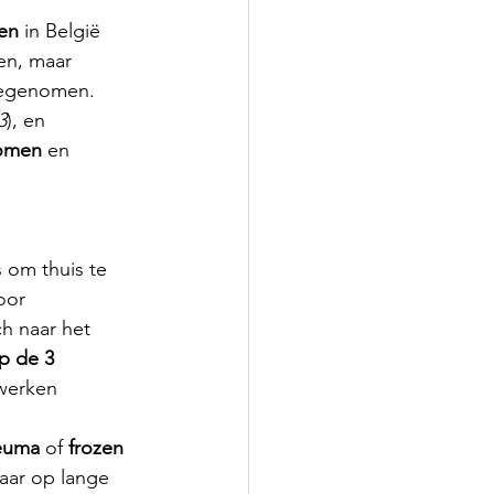
ken
 in België 
den, maar 
oegenomen. 
3
), en 
romen
 en 
s om thuis te 
oor 
h naar het 
p de 3 
werken 
euma
 of 
frozen 
daar op lange 