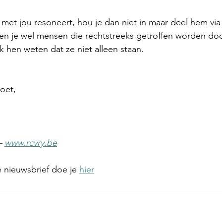
et jou resoneert, hou je dan niet in maar deel hem via 
ken je wel mensen die rechtstreeks getroffen worden do
k hen weten dat ze niet alleen staan. 
roet,
– 
www.rcvry.be
e nieuwsbrief doe je 
hier