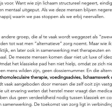
js voor. Want wie zijn lichaam structureel negeert, eindi
 en mentaal uitgeput. Als we deze mensen blijven neger
appij waarin we pas stoppen als we erbij neervallen.
 andere groep, die al te vaak wordt weggezet als “zweve
den tot wat men “alternatieve” zorg noemt. Maar wie ik
aktijk, en later ook in samenwerking met therapeuten en 
aal. De meeste mensen komen daar niet uit luxe of ideol
Omdat het klassieke pad hen niet hielp, omdat ze zich ni
n mens wilden zijn, geen dossiernummer. En die alterna
thomoleculaire therapie, voedingsadvies, lichaamswerk 
dt vaak aangeboden door mensen die zelf ooit zijn vastg
ie uit ervaring weten dat herstel meer vraagt dan medicat
ben dus geen verdeeldheid nodig tussen klassiek en co
n samenwerking. De toekomst van zorg ligt in verbinding 