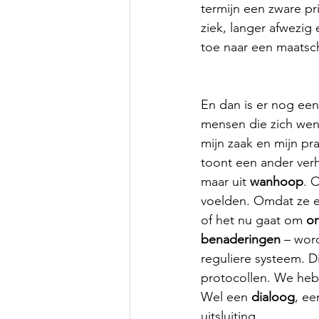
termijn een zware pri
ziek, langer afwezig
toe naar een maatsch
En dan is er nog een
mensen die zich wen
mijn zaak en mijn pr
toont een ander verh
maar uit 
wanhoop
. 
voelden. Omdat ze ee
of het nu gaat om 
or
benaderingen
 – wor
reguliere systeem. D
protocollen. We heb
Wel een 
dialoog
, ee
uitsluiting.