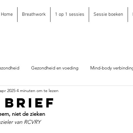
Home
Breathwork
1 op 1 sessies
Sessie boeken
ezondheid
Gezondheid en voeding
Mind-body verbinding
 apr 2025
4 minuten om te lezen
Verslaving
Alternatieve benadering
Over RCVRY
 BRIEF
eem, niet de zieken
zieler van RCVRY