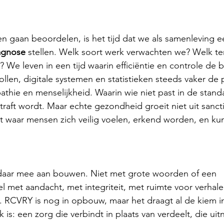
 gaan beoordelen, is het tijd dat we als samenleving e
agnose
 stellen. Welk soort werk verwachten we? Welk 
We leven in een tijd waarin efficiëntie en controle de
llen, digitale systemen en statistieken steeds vaker de
thie en menselijkheid. Waarin wie niet past in de standa
traft wordt. Maar echte gezondheid groeit niet uit sancti
t waar mensen zich veilig voelen, erkend worden, en kun
 daar mee aan bouwen. Niet met grote woorden of een 
l met aandacht, met integriteit, met ruimte voor verhalen
 RCVRY is nog in opbouw, maar het draagt al de kiem in
k is: een zorg die verbindt in plaats van verdeelt, die uitn