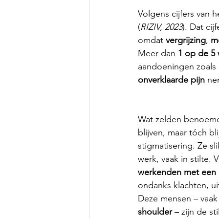
Volgens cijfers van 
(
RIZIV, 2023
). Dat cij
omdat 
vergrijzing
, 
me
Meer dan 
1 op de 5
aandoeningen zoals 
onverklaarde pijn
 ne
Wat zelden benoemd 
blijven, maar tóch bli
stigmatisering. Ze s
werk, vaak in stilte.
werkenden met een 
ondanks klachten, ui
Deze mensen – vaak
shoulder
 – zijn de s