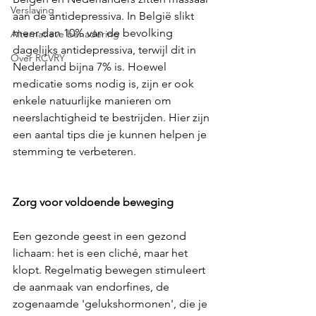
Verslaving
aan de antidepressiva. In België slikt 
meer dan 10% van de bevolking 
Alternatieve benadering
dagelijks antidepressiva, terwijl dit in 
Over RCVRY
Nederland bijna 7% is. Hoewel 
medicatie soms nodig is, zijn er ook 
enkele natuurlijke manieren om 
neerslachtigheid te bestrijden. Hier zijn 
een aantal tips die je kunnen helpen je 
stemming te verbeteren.
Zorg voor voldoende beweging
Een gezonde geest in een gezond 
lichaam: het is een cliché, maar het 
klopt. Regelmatig bewegen stimuleert 
de aanmaak van endorfines, de 
zogenaamde 'gelukshormonen', die je 