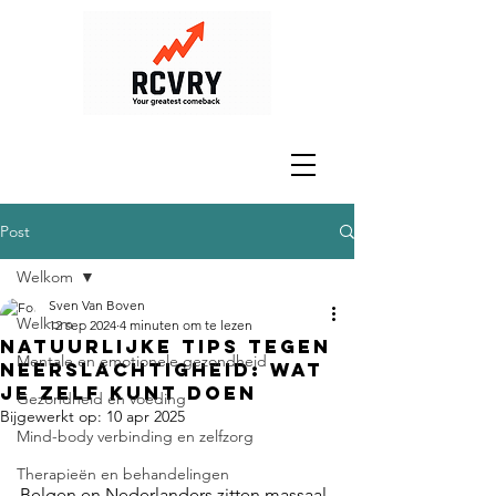
Post
Welkom
Sven Van Boven
Welkom
12 sep 2024
4 minuten om te lezen
Natuurlijke Tips tegen
Mentale en emotionele gezondheid
Neerslachtigheid: Wat
je Zelf Kunt Doen
Gezondheid en voeding
Bijgewerkt op:
10 apr 2025
Mind-body verbinding en zelfzorg
Therapieën en behandelingen
Belgen en Nederlanders zitten massaal 