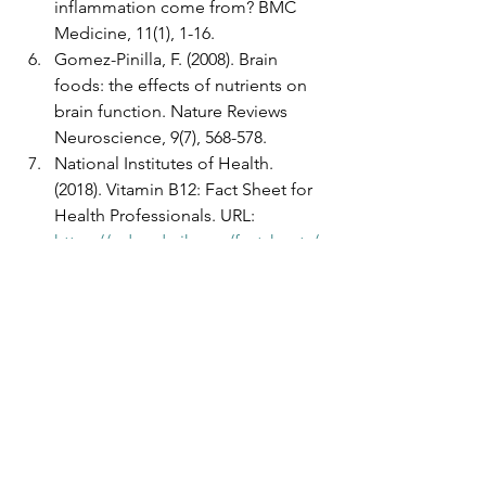
inflammation come from? BMC 
Medicine, 11(1), 1-16.
Gomez-Pinilla, F. (2008). Brain 
foods: the effects of nutrients on 
brain function. Nature Reviews 
Neuroscience, 9(7), 568-578.
National Institutes of Health. 
(2018). Vitamin B12: Fact Sheet for 
Health Professionals. URL: 
https://ods.od.nih.gov/factsheets/
VitaminB12-HealthProfessional/
Mischoulon, D., & Fava, M. (2002). 
Role of S-Adenosyl-L-Methionine 
in the treatment of depression: A 
review of the evidence. American 
Journal of Clinical Nutrition, 76(5), 
1158S-1161S.
Belmaker, R. H., & Agam, G. (2008). 
Major depressive disorder. New 